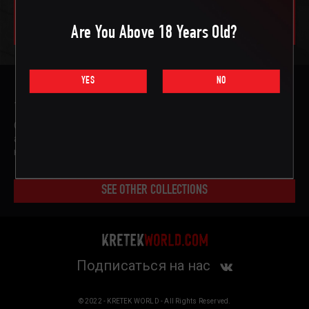
spicy aromatic flavor.
Are You Above 18 Years Old?
YES
NO
10 штук в упаковке
Охлаждающая смесь табака и гвоздики со свежим
ароматом мяты. Подходит действительно «горячим»
натурам, невероятно освежает в жару.
SEE OTHER COLLECTIONS
Подписаться на нас
© 2022 - KRETEK WORLD - All Rights Reserved.